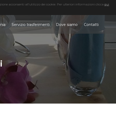
zione acconsenti all'utilizzo dei cookie. Per ulteriori informazioni clicca
qui
.
328
3617660
nia
Servizio trasferimenti
Dove siamo
Contatti
i