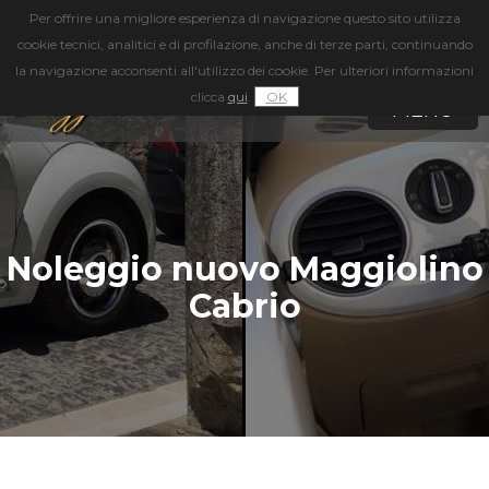
Per offrire una migliore esperienza di navigazione questo sito utilizza
cookie tecnici, analitici e di profilazione, anche di terze parti, continuando
328
3617660
la navigazione acconsenti all'utilizzo dei cookie. Per ulteriori informazioni
clicca
qui
.
OK
MENU
Noleggio nuovo Maggiolino
Cabrio