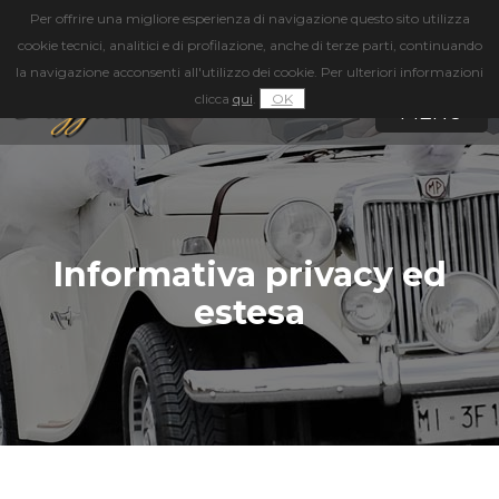
Per offrire una migliore esperienza di navigazione questo sito utilizza
cookie tecnici, analitici e di profilazione, anche di terze parti, continuando
328
3617660
la navigazione acconsenti all'utilizzo dei cookie. Per ulteriori informazioni
clicca
qui
.
OK
MENU
Informativa privacy ed
estesa